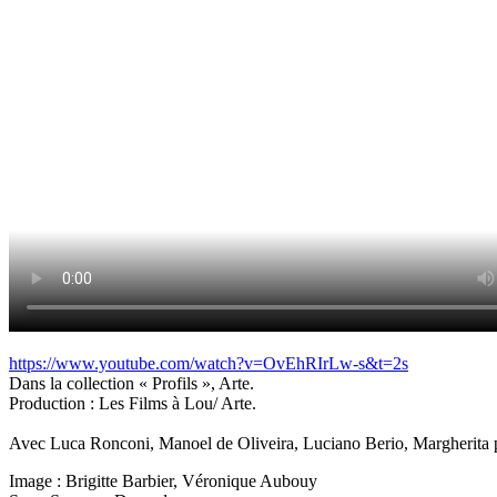
https://www.youtube.com/watch?v=OvEhRIrLw-s&t=2s
Dans la collection « Profils », Arte.
Production : Les Films à Lou/ Arte.
Avec Luca Ronconi, Manoel de Oliveira, Luciano Berio, Margherita pa
Image : Brigitte Barbier, Véronique Aubouy