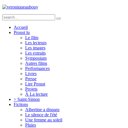
Accueil
Proust lu
Le film
Les lecteurs
Les images
Les extraits
Symposium
Autres films
Performances
Livres
Presse
Lire Proust
Projets
À La lecture
> Saint-Simon
Fictions
Albertine a disparu
Le silence de l'été
Une femme au soleil
Pluies