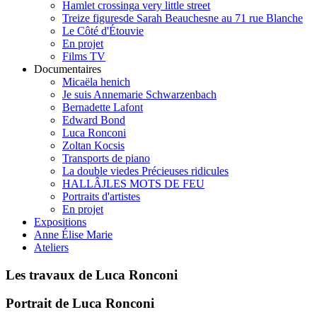
Hamlet crossing
a very little street
Treize figures
de Sarah Beauchesne au 71 rue Blanche
Le Côté d'Étouvie
En projet
Films TV
Documentaires
Micaëla henich
Je suis Annemarie Schwarzenbach
Bernadette Lafont
Edward Bond
Luca Ronconi
Zoltan Kocsis
Transports de piano
La double vie
des Précieuses ridicules
HALLÂJ
LES MOTS DE FEU
Portraits d'artistes
En projet
Expositions
Anne Élise Marie
Ateliers
Les travaux de Luca Ronconi
Portrait de Luca Ronconi